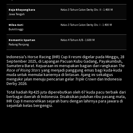
Raja Bhayangkara
Kelas 3 Tahun Calon Derby Div. II - 1.400 M
Jawa Tengah
Milea Guti
Kelas 3 Tahun Calon Derby Div. I - 1.400 M
Bukittinggi
Romantic Spartan
Kelas 4 Tahun A/B - 1.600 M
Padang Panjang
Indonesia’s Horse Racing (IHR) Cup II resmi digelar pada Minggu, 28
September 2025, di Lapangan Pacuan Kubu Gadang, Payakumbuh,
Sumatera Barat. Kejuaraan ini merupakan bagian dari rangkaian
The
Race of Rising Stars
yang menjadi panggung emas bagi kuda-kuda
muda untuk memulai kariernya di lintasan. Ajang ini sekaligus
mengukir jalan menuju pencarian gelar
Triple Crown
dan Indonesia
Derby 2026.
Total hadiah Rp425 juta diperebutkan oleh 67 kuda pacu terbaik dari
berbagai daerah di Indonesia. Disaksikan puluhan ribu pasang mata,
IHR Cup II menorehkan sejarah baru dengan lahirnya para jawara di
sejumlah kelas bergengsi.