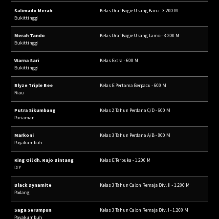
Salimado Merah
Kelas Draf Bogie Usang Baru - 3.200 M
Bukittinggi
Merah Tando
Kelas Draf Bogie Usang Lamo - 3.200 M
Bukittinggi
Warna Sari
Kelas Extra - 600 M
Bukittinggi
Blyze Triple Bee
Kelas E Pertama Berpacu - 600 M
Riau
Putra Sikumbang
Kelas 2 Tahun Perdana C/D - 600 M
Pariaman
Markoni
Kelas 3 Tahun Perdana A/B - 800 M
Payakumbuh
King Oil dh. Rajo Bintang
Kelas E Terbuka - 1.200 M
DIY
Black Dynamite
Kelas 3 Tahun Calon Remaja Div. II - 1.200 M
Padang
Saga Serumpun
Kelas 3 Tahun Calon Remaja Div. I - 1.200 M
Payakumbuh