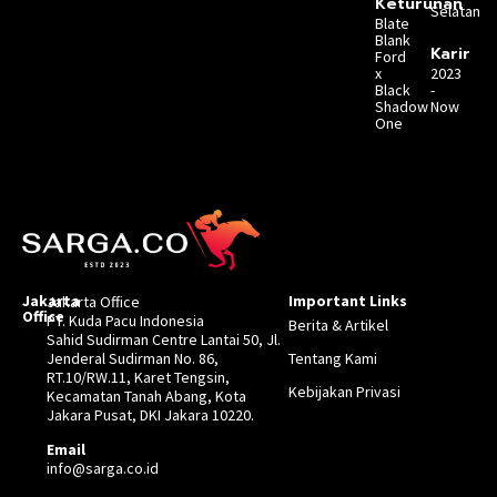
Keturunan
Selatan
Blate
Blank
Karir
Ford
x
2023
Black
-
Shadow
Now
One
Jakarta
Important Links
Jakarta Office
Office
PT. Kuda Pacu Indonesia
Berita & Artikel
Sahid Sudirman Centre Lantai 50, Jl.
Jenderal Sudirman No. 86,
Tentang Kami
RT.10/RW.11, Karet Tengsin,
Kebijakan Privasi
Kecamatan Tanah Abang, Kota
Jakara Pusat, DKI Jakara 10220.
Email
info@sarga.co.id