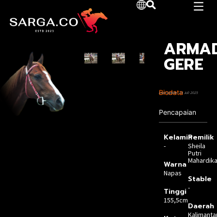
ARMA
GERE
Biodata
Last Update :23 Juli 2025
Pencapaian
Kelamin
Pemilik
-
Sheila
Putri
Mahardik
Warna
Napas
Stable
-
Tinggi
155,5cm
Daerah
Kalimanta