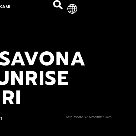
KAMI
 SAVONA
UNRISE
RI
n
Last Update :13 Desember 2025