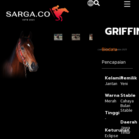
GRIFFI
Biodata
Last Update :28 Agustus 2025
Pencapaian
Kelamin
Pemilik
Jantan
Yeni
Warna
Stable
Merah
Cahaya
Bulan
Stable
Tinggi
-
Daerah
Jawa
Keturunan
Timur
Eclipse