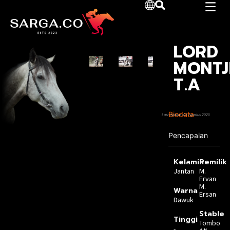
LORD
MONTJ
T.A
Biodata
Last Update :08 Agustus 2025
Pencapaian
Kelamin
Pemilik
Jantan
M.
Ervan
M.
Warna
Ersan
Dawuk
Stable
Tinggi
Tombo
-