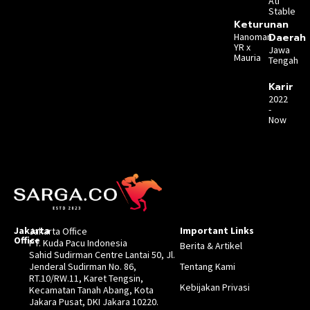
Ati
Stable
Keturunan
Hanoman
Daerah
YR x
Jawa
Mauria
Tengah
Karir
2022
-
Now
Jakarta
Important Links
Jakarta Office
Office
PT. Kuda Pacu Indonesia
Berita & Artikel
Sahid Sudirman Centre Lantai 50, Jl.
Jenderal Sudirman No. 86,
Tentang Kami
RT.10/RW.11, Karet Tengsin,
Kebijakan Privasi
Kecamatan Tanah Abang, Kota
Jakara Pusat, DKI Jakara 10220.