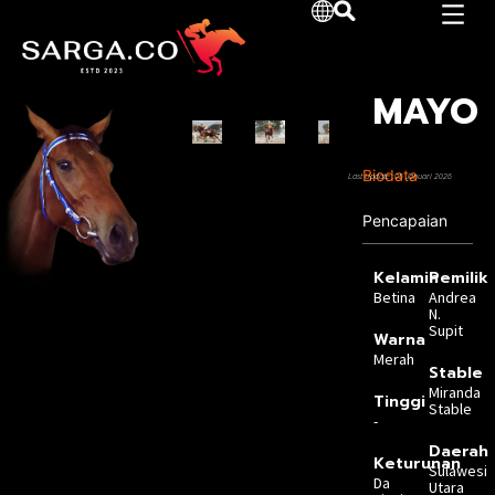
MAYO
Biodata
Last Update :05 Januari 2026
Pencapaian
Kelamin
Pemilik
Betina
Andrea
N.
Supit
Warna
Merah
Stable
Miranda
Tinggi
Stable
-
Daerah
Keturunan
Sulawesi
Da
Utara