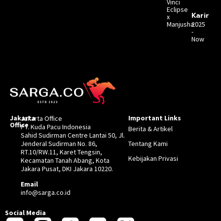
Vinci
Eclipse
Karir
x
Manjusha
2025
-
Now
Jakarta
Important Links
Jakarta Office
Office
PT. Kuda Pacu Indonesia
Berita & Artikel
Sahid Sudirman Centre Lantai 50, Jl.
Jenderal Sudirman No. 86,
Tentang Kami
RT.10/RW.11, Karet Tengsin,
Kebijakan Privasi
Kecamatan Tanah Abang, Kota
Jakara Pusat, DKI Jakara 10220.
Email
info@sarga.co.id
Social Media