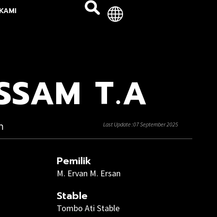
KAMI
SSAM T.A
n
Last Update :07 September 2025
Pemilik
M. Ervan M. Ersan
Stable
Tombo Ati Stable