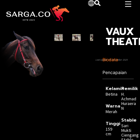
VAUX
THEAT
Biodata
Last Update :05 Desember 2025
Pencapaian
Kelamin
Pemilik
Betina
H.
Achmad
Huraera
Warna
N
Merah
Stable
Tinggi
Sari
159
Mukti
cm
Ciengang
Stable