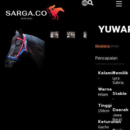
YUWA
Biodata
Last Update :23 Juli 2025
Pencapaian
Kelamin
Pemilik
-
Lyra
Sabria
Warna
Stable
Hitam
-
Tinggi
Daerah
156cm
Jawa
Barat
Keturunan
Gacho