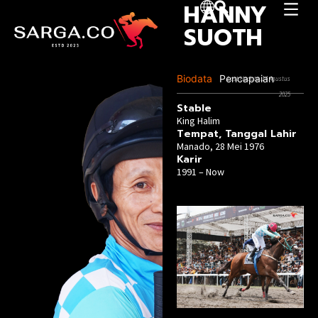
HANNY
SUOTH
Biodata
Pencapaian
Last Update :14 Agustus
2025
Stable
King Halim
Tempat, Tanggal Lahir​
Manado, 28 Mei 1976
Karir
1991 – Now