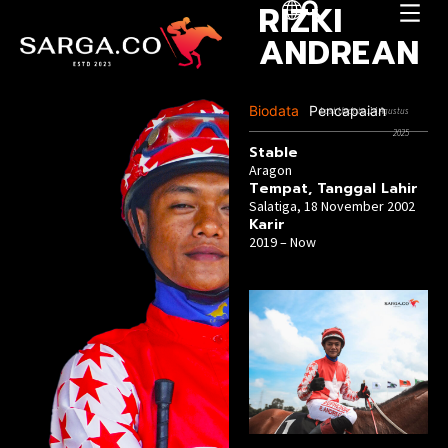
RIZKI
ANDREAN
Biodata
Pencapaian
Last Update :14 Agustus
2025
Stable
Aragon
Tempat, Tanggal Lahir​
Salatiga, 18 November 2002
Karir
2019 – Now