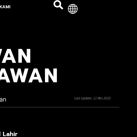
KAMI
AN
AWAN
an
Last Update :11 Mei 2025
Lahir​