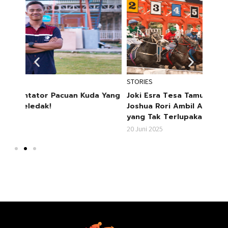
STORIES
NEWS
 Yang
Joki Esra Tesa Tamunu Mundur Mendadak,
Resmi
Joshua Rori Ambil Alih: Pertaruhan 40 Menit
Akan
yang Tak Terlupakan!
Racin
20 Juni 2025
16 Mei