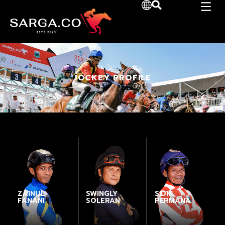
JOCKEY PROFILE
ZAINUL
SWINGLY
SIDIK
FANANI
SOLERAN
PERMANA