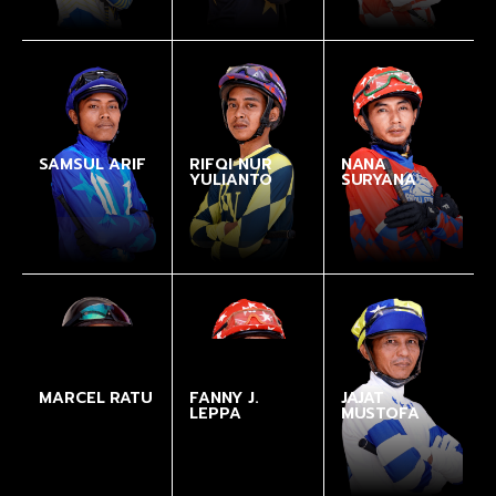
SAMSUL ARIF
RIFQI NUR
NANA
YULIANTO
SURYANA
MARCEL RATU
FANNY J.
JAJAT
LEPPA
MUSTOFA