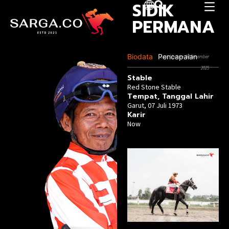
SIDIK
PERMANA
Biodata
Pencapaian
Last Update :04 Desember
2025
Stable
Red Stone Stable
Tempat, Tanggal Lahir​
Garut, 07 Juli 1973
Karir
Now