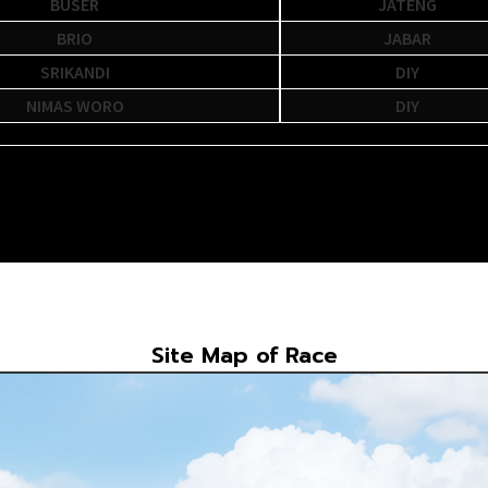
DJON'S GIRL
SULUT
Site Map of Race