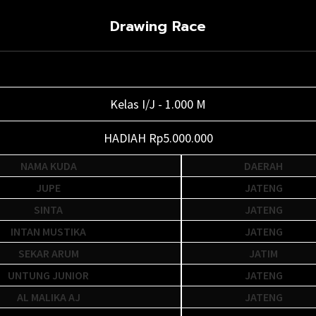
Drawing Race
Kelas G/H - 1.000 M
HADIAH Rp5.000.000
NAMA KUDA
DAERAH
NONA KHAULAH
JATENG
LARASATI
JATENG
CAIRO
DIY
BERKAHSARI
DIY
CAIRO AJ
JATENG
BLESS VIRGINIA
KALSEL