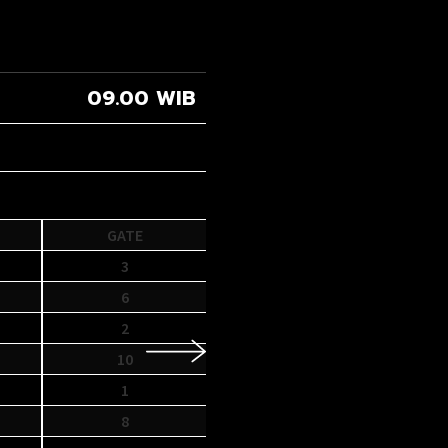
09.20 WIB
RACE III
GATE
NO
1
1
5
2
4
3
2
4
7
5
6
6