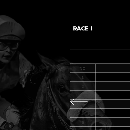
09.00 WIB
RACE II
GATE
NO
3
1
6
2
2
3
10
4
1
5
8
6