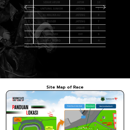
8
4
SEKAR ARUM
JATIM
10
4
6
5
UNTUNG JUNIOR
JATENG
1
5
7
6
AL MALIKA AJ
JATENG
8
6
9
7
BUSER
JATENG
7
7
2
8
BRIO
JABAR
5
3
9
SRIKANDI
DIY
9
10
NIMAS WORO
DIY
4
Site Map of Race