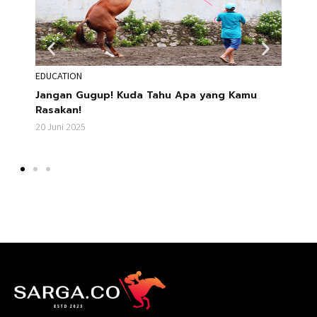
EDUCATION
STORI
k,
Jangan Gugup! Kuda Tahu Apa yang Kamu
Daff
enit
Rasakan!
Selal
20 Juni 2025
20 Jun