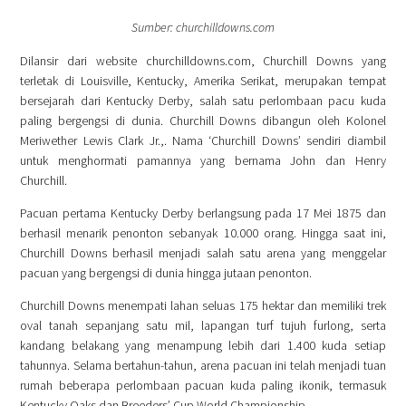
Sumber: churchilldowns.com
Dilansir dari website churchilldowns.com, Churchill Downs yang
terletak di Louisville, Kentucky, Amerika Serikat, merupakan tempat
bersejarah dari Kentucky Derby, salah satu perlombaan pacu kuda
paling bergengsi di dunia. Churchill Downs dibangun oleh Kolonel
Meriwether Lewis Clark Jr.,. Nama ‘Churchill Downs’ sendiri diambil
untuk menghormati pamannya yang bernama John dan Henry
Churchill.
Pacuan pertama Kentucky Derby berlangsung pada 17 Mei 1875 dan
berhasil menarik penonton sebanyak 10.000 orang. Hingga saat ini,
Churchill Downs berhasil menjadi salah satu arena yang menggelar
pacuan yang bergengsi di dunia hingga jutaan penonton.
Churchill Downs menempati lahan seluas 175 hektar dan memiliki trek
oval tanah sepanjang satu mil, lapangan turf tujuh furlong, serta
kandang belakang yang menampung lebih dari 1.400 kuda setiap
tahunnya. Selama bertahun-tahun, arena pacuan ini telah menjadi tuan
rumah beberapa perlombaan pacuan kuda paling ikonik, termasuk
Kentucky Oaks dan Breeders’ Cup World Championship.