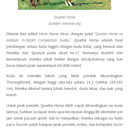
Quarter horse
Sumber: erenow.org
Dilansir dari artikel
Horse Name Ideas
, dengan judul “
Quarter Horse vs
Arabian: In-Depth Comparison Guide
,” Quarter Horse adalah hasil
persilangan antara kuda Inggris dengan kuda lokal, yang berasal dari
Amerika dan Spanyol pada abad ke-17. Namanya diambil dari
kemampuan mereka untuk berlari dengan kecepatannya yang luar
biasa dalam jarak seperempat mil (400 meter).
Kuda ini memiliki tubuh yang lebih pendek dibandingkan
Thoroughbred, dengan tinggi rata-rata antara 14,3 (sekitar 150-163
cm). Mereka dikenal karena tubuh berotot, dada lebar, dan kaki yang
kokoh.
Untuk jarak pendek, Quarter Horse lebih cepat dibandingkan ras kuda
lainnya, bahkan ia dapat mencapai kecepatan hingga 88 kilometer per
jam untuk pacuan sprint. Hal ini menjadikan mereka sebagai ras kuda
pacu
favorite
untuk balapan jarak pendek, rodeo, dan kompetisi
barrel