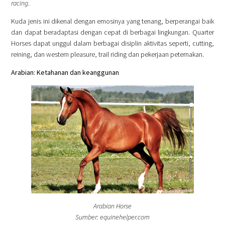
racing
.
Kuda jenis ini dikenal dengan emosinya yang tenang, berperangai baik
dan dapat beradaptasi dengan cepat di berbagai lingkungan. Quarter
Horses dapat unggul dalam berbagai disiplin aktivitas seperti, cutting,
reining, dan western pleasure, trail riding dan pekerjaan peternakan.
Arabian: Ketahanan dan keanggunan
Arabian Horse
Sumber: equinehelper.com