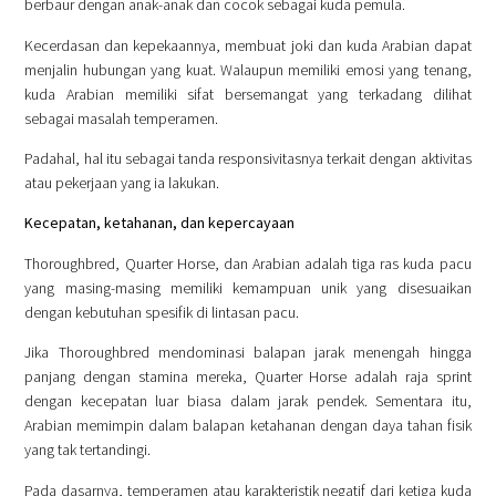
berbaur dengan anak-anak dan cocok sebagai kuda pemula.
Kecerdasan dan kepekaannya, membuat joki dan kuda Arabian dapat
menjalin hubungan yang kuat. Walaupun memiliki emosi yang tenang,
kuda Arabian memiliki sifat bersemangat yang terkadang dilihat
sebagai masalah temperamen.
Padahal, hal itu sebagai tanda responsivitasnya terkait dengan aktivitas
atau pekerjaan yang ia lakukan.
Kecepatan, ketahanan, dan kepercayaan
Thoroughbred, Quarter Horse, dan Arabian adalah tiga ras kuda pacu
yang masing-masing memiliki kemampuan unik yang disesuaikan
dengan kebutuhan spesifik di lintasan pacu.
Jika Thoroughbred mendominasi balapan jarak menengah hingga
panjang dengan stamina mereka, Quarter Horse adalah raja sprint
dengan kecepatan luar biasa dalam jarak pendek. Sementara itu,
Arabian memimpin dalam balapan ketahanan dengan daya tahan fisik
yang tak tertandingi.
Pada dasarnya, temperamen atau karakteristik negatif dari ketiga kuda