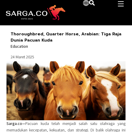
Thoroughbred, Quarter Horse, Arabian: Tiga Raja
Dunia Pacuan Kuda
Education
24 Maret 2025
Sarga.co—
Pacuan kuda telah menjadi salah satu olahraga yang
memadukan kecepatan, kekuatan, dan strategi. Di balik olahraga ini