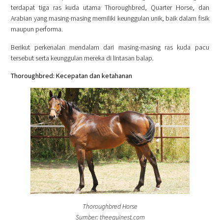
terdapat tiga ras kuda utama Thoroughbred, Quarter Horse, dan
Arabian yang masing-masing memiliki keunggulan unik, baik dalam fisik
maupun performa.
Berikut perkenalan mendalam dari masing-masing ras kuda pacu
tersebut serta keunggulan mereka di lintasan balap.
Thoroughbred: Kecepatan dan ketahanan
Thoroughbred Horse
Sumber: theequinest.com