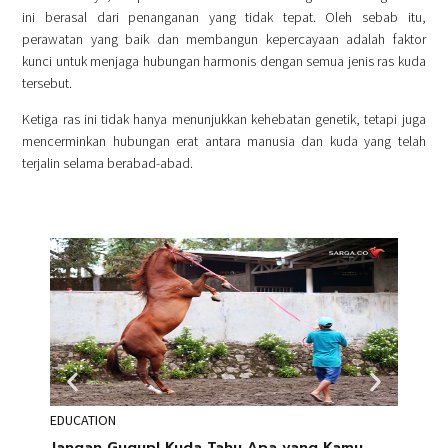
ini berasal dari penanganan yang tidak tepat. Oleh sebab itu,
perawatan yang baik dan membangun kepercayaan adalah faktor
kunci untuk menjaga hubungan harmonis dengan semua jenis ras kuda
tersebut.
Ketiga ras ini tidak hanya menunjukkan kehebatan genetik, tetapi juga
mencerminkan hubungan erat antara manusia dan kuda yang telah
terjalin selama berabad-abad.
STORIES
ang Kamu
Daffa Mustofa, Komentator Pacuan Kuda Yan