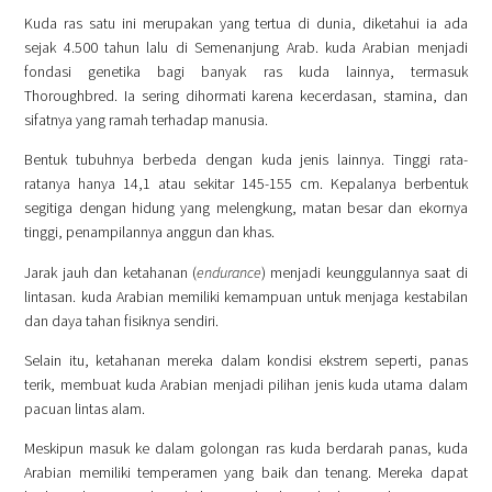
Kuda ras satu ini merupakan yang tertua di dunia, diketahui ia ada
sejak 4.500 tahun lalu di Semenanjung Arab. kuda Arabian menjadi
fondasi genetika bagi banyak ras kuda lainnya, termasuk
Thoroughbred. Ia sering dihormati karena kecerdasan, stamina, dan
sifatnya yang ramah terhadap manusia.
Bentuk tubuhnya berbeda dengan kuda jenis lainnya. Tinggi rata-
ratanya hanya 14,1 atau sekitar 145-155 cm. Kepalanya berbentuk
segitiga dengan hidung yang melengkung, matan besar dan ekornya
tinggi, penampilannya anggun dan khas.
Jarak jauh dan ketahanan (
endurance
) menjadi keunggulannya saat di
lintasan. kuda Arabian memiliki kemampuan untuk menjaga kestabilan
dan daya tahan fisiknya sendiri.
Selain itu, ketahanan mereka dalam kondisi ekstrem seperti, panas
terik, membuat kuda Arabian menjadi pilihan jenis kuda utama dalam
pacuan lintas alam.
Meskipun masuk ke dalam golongan ras kuda berdarah panas, kuda
Arabian memiliki temperamen yang baik dan tenang. Mereka dapat