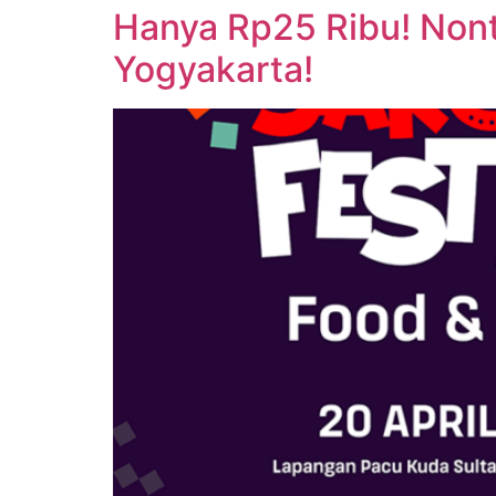
Hanya Rp25 Ribu! Nont
Yogyakarta!