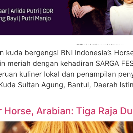
uda bergengsi BNI Indonesia’s Horse 
in meriah dengan kehadiran SARGA FE
ruan kuliner lokal dan penampilan peny
Kuda Sultan Agung, Bantul, Daerah Is
 Horse, Arabian: Tiga Raja D